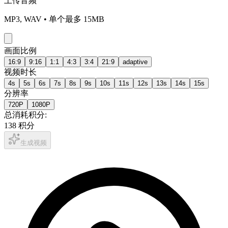
上传音频
MP3, WAV • 单个最多 15MB
画面比例
16:9
9:16
1:1
4:3
3:4
21:9
adaptive
视频时长
4
s
5
s
6
s
7
s
8
s
9
s
10
s
11
s
12
s
13
s
14
s
15
s
分辨率
720P
1080P
总消耗积分
:
138
积分
生成视频